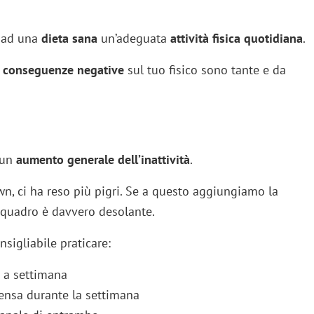
e ad una
dieta sana
un’adeguata
attività fisica quotidiana
.
e
conseguenze negative
sul tuo fisico sono tante e da
 un
aumento generale dell’inattività
.
wn, ci ha reso più pigri. Se a questo aggiungiamo la
 quadro è davvero desolante.
sigliabile praticare:
a a settimana
tensa durante la settimana