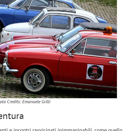
oto Credits: Emanuele Grilli
entura
nti e incontri ravvicinati inimmaginabili, come quello