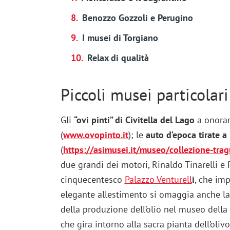
Benozzo Gozzoli e Perugino
I musei di Torgiano
Relax di qualità
Piccoli musei particolari
Gli
“ovi pinti” di Civitella del Lago
a onorar
(
www.ovopinto.it
); le
auto d’epoca tirate a
(
https://asimusei.it/museo/collezione-tra
due grandi dei motori, Rinaldo Tinarelli e P
cinquecentesco
Palazzo Venturell
i
, che imp
elegante allestimento si omaggia anche la 
della produzione dell’olio nel museo della
che gira intorno alla sacra pianta dell’olivo