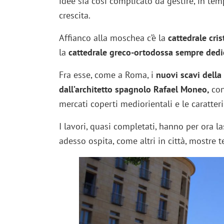
idee sia così complicato da gestire, in temp
crescita.
Affianco alla moschea c’è la
cattedrale cri
la
cattedrale greco-ortodossa sempre dedic
Fra esse, come a Roma, i
nuovi scavi della
dall’architetto spagnolo Rafael Moneo,
con
mercati coperti mediorientali e le caratter
I lavori, quasi completati, hanno per ora l
adesso ospita, come altri in città, mostre