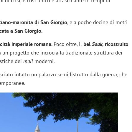
i di crisi, e così unico e affascinante in tempi di
stiano-maronita di San Giorgio
, e a poche decine di metri
ata a San Giorgio.
 città imperiale romana.
Poco oltre, il
bel
Souk
, ricostruito
 un progetto che incrocia la tradizionale struttura dei
istiche dei
mall
moderni.
asciato intatto un palazzo semidistrutto dalla guerra, che
 temporanee.