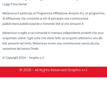
Leggi il Disclaimer
Melarossa.it partecipa al Programma Affiliazione Amazon EU, un programma
di affiliazione che consente ai siti di percepire una commissione
pubblicitaria pubblicizzando e fornendo link al sito Amazon.it.
Melarossa sceglie e raccomanda in maniera indipendente prodotti che puoi
acquistare online. Ogni volta che viene fatto un acquisto attraverso uno dei
link presenti nel testo, Melarossa riceve una commissione senza alcuna
variazione del prezzo finale.
© Copyright 2024 – Grapho s.r.l
© 2026 - All Rights Reserved Grapho s.r.l.