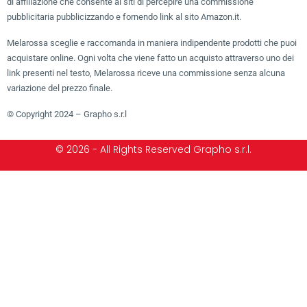
di affiliazione che consente ai siti di percepire una commissione
pubblicitaria pubblicizzando e fornendo link al sito Amazon.it.
Melarossa sceglie e raccomanda in maniera indipendente prodotti che puoi
acquistare online. Ogni volta che viene fatto un acquisto attraverso uno dei
link presenti nel testo, Melarossa riceve una commissione senza alcuna
variazione del prezzo finale.
© Copyright 2024 – Grapho s.r.l
© 2026 - All Rights Reserved Grapho s.r.l.