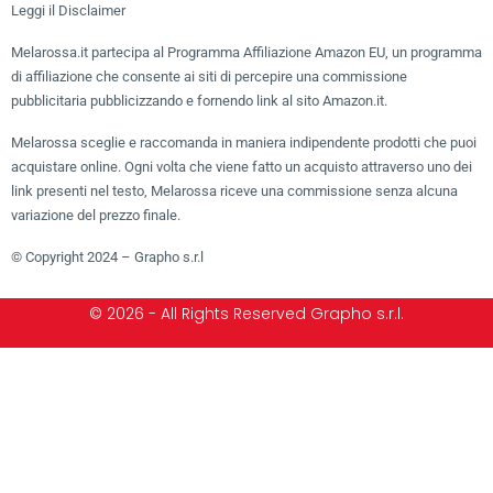
Leggi il Disclaimer
Melarossa.it partecipa al Programma Affiliazione Amazon EU, un programma
di affiliazione che consente ai siti di percepire una commissione
pubblicitaria pubblicizzando e fornendo link al sito Amazon.it.
Melarossa sceglie e raccomanda in maniera indipendente prodotti che puoi
acquistare online. Ogni volta che viene fatto un acquisto attraverso uno dei
link presenti nel testo, Melarossa riceve una commissione senza alcuna
variazione del prezzo finale.
© Copyright 2024 – Grapho s.r.l
© 2026 - All Rights Reserved Grapho s.r.l.