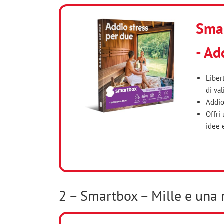
Smar
- Ad
Liber
di val
Addio
Offri
idee e
2 – Smartbox – Mille e una 