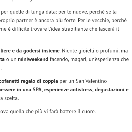
e per quelle di lunga data: per le nuove, perché se la
proprio partner è ancora più forte. Per le vecchie, perché
 è difficile trovare l’idea strabiliante che lascerà il
gliere e da godersi insieme
. Niente gioielli o profumi, ma
ta
o un
miniweekend
facendo, magari, un’esperienza che
.
cofanetti regalo di coppia
per un San Valentino
nessere in una SPA, esperienze antistress, degustazioni e
a scelta.
rova quella che più vi farà battere il cuore.