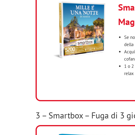
Smar
Magi
Se no
della
Acqui
cofane
1 o 2
relax
3 – Smartbox – Fuga di 3 gi