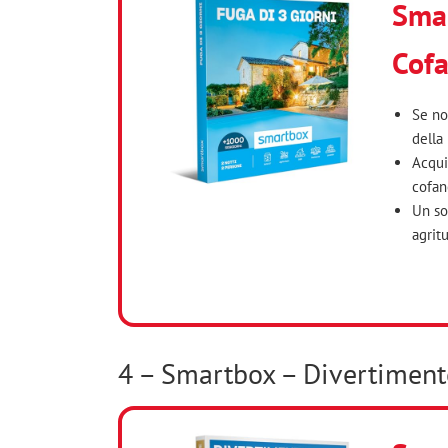
Smar
Cofa
Se no
della
Acqui
cofane
Un so
agrit
4 – Smartbox – Divertiment