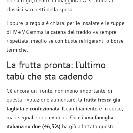
borsa frigo, mentre la maggioranza si affida ai
classici sacchetti della spesa.
Eppure la regola è chiara: per le insalate e le zuppe
di IV e V Gamma la catena del freddo va sempre
rispettata, meglio se con buste refrigeranti o borse
termiche.
La frutta pronta: l’ultimo
tabù che sta cadendo
C’è ancora un fronte, non meno importante, di
questa rivoluzione alimentare: la
frutta fresca già
tagliata e confezionata
. Il cambiamento è in corso,
ma i segnali sono evidenti. Quasi
una famiglia
italiana su due (46,3%)
ha già adottato questo