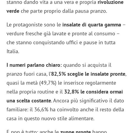
stanno dando vita a una vera e propria
rivoluzione
verde
che parte proprio dalla pausa pranzo.
Le protagoniste sono le
insalate di quarta gamma
–
verdure fresche già lavate e pronte al consumo –
che stanno conquistando uffici e pause in tutta
Italia.
I numeri parlano chiaro:
quando si acquista il
pranzo fuori casa, l’
82,5% sceglie le insalate pronte
,
quasi la metà (49,7%) le inserisce regolarmente
nella propria routine e il
32,8% le considera ormai
una scelta costante
. Ancora più significativo il dato
familiare: il 36,6% ha coinvolto anche il resto della
casa in questo nuovo stile alimentare.
E non è tutto: anche le
zuppe pronte
hanno