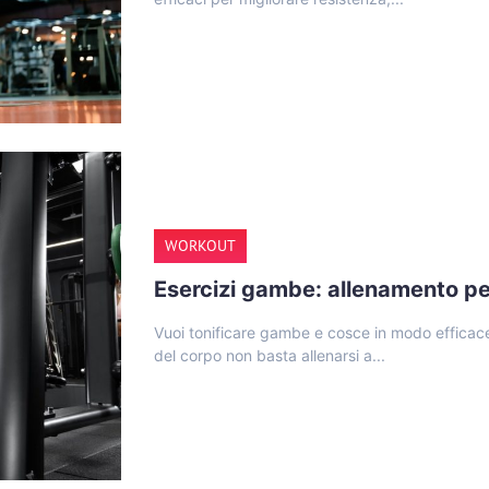
WORKOUT
Esercizi gambe: allenamento pe
Vuoi tonificare gambe e cosce in modo efficace?
del corpo non basta allenarsi a...